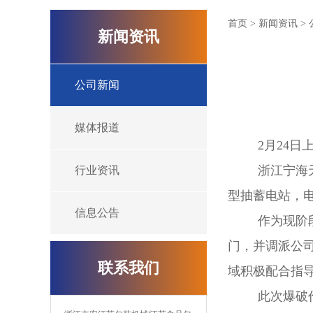
首页
>
新闻资讯
>
新闻资讯
公司新闻
媒体报道
2月24
浙江宁海
行业资讯
型抽蓄电站，电
信息公告
作为现阶
门，并调派公
联系我们
域积极配合指
此次爆破