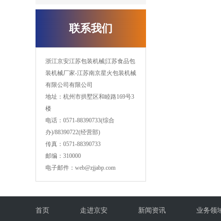
联系我们
浙江京安江苏包装机械|江苏食品包
装机械厂家-江苏南京星火包装机械
有限公司有限公司
地址：杭州市拱墅区和睦路169号3
楼
电话：0571-88390733
(
综合
办
)/
88390722
(经营部
)
传真：0571-88390733
邮编：310000
电子邮件：web@zjjabp.com
首页
走进京安
新闻资讯
业务领