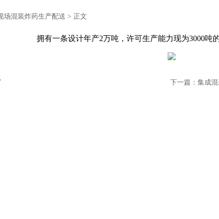
现场混装炸药生产配送
> 正文
拥有一条设计年产2万吨，许可生产能力现为3000吨
了
下一篇：
集成混